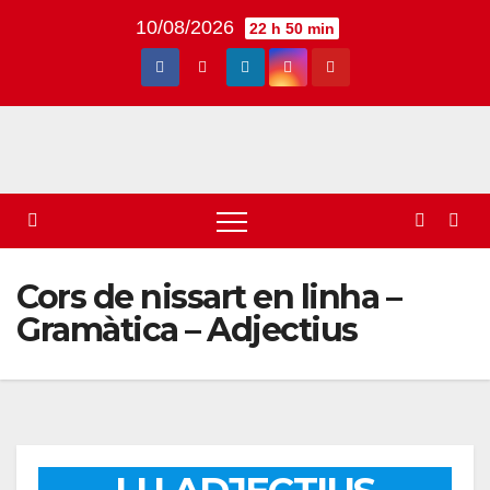
Skip
10/08/2026
22 h 50 min
to
content
Cors de nissart en linha –
Gramàtica – Adjectius