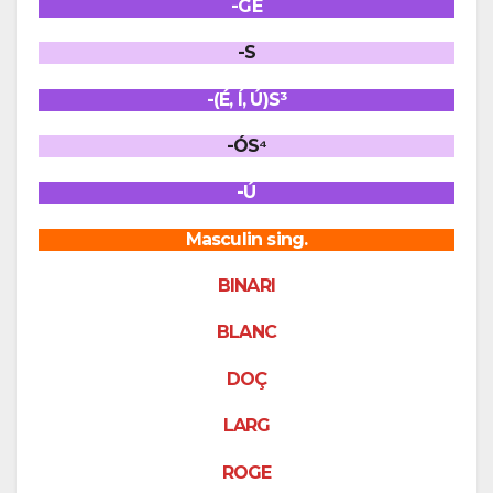
-GE
-S
-(É, Í, Ú)S³
-ÓS⁴
-Ú
Masculin sing.
BINARI
BLANC
DOÇ
LARG
ROGE