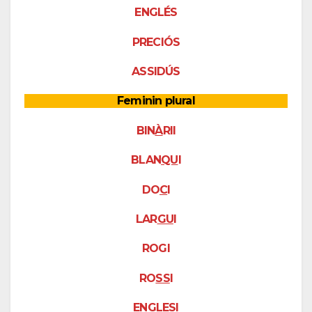
ENGLÉS
PRECIÓS
ASSIDÚS
Feminin plural
BIN
À
RII
BLAN
QU
I
DO
C
I
LAR
GU
I
ROGI
RO
SS
I
ENGL
E
SI