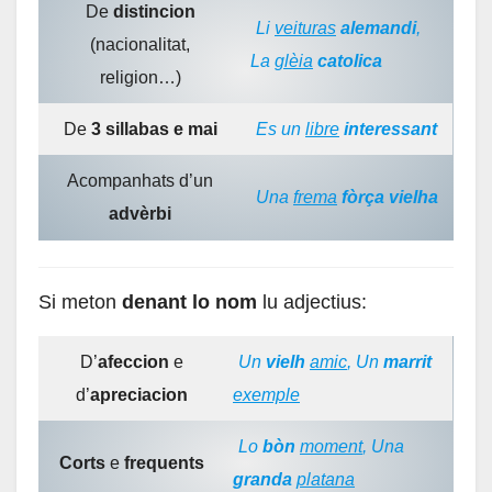
De
distincion
Li
veituras
alemandi
,
(nacionalitat,
La
glèia
catolica
religion…)
De
3 sillabas e mai
Es un
libre
interessant
Acompanhats d’un
Una
frema
fòrça vielha
advèrbi
Si meton
denant lo nom
lu adjectius:
D’
afeccion
e
Un
vielh
amic
, Un
marrit
d’
apreciacion
exemple
Lo
bòn
moment
, Una
Corts
e
frequents
granda
platana