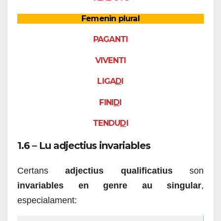
Femenin plural
PAGANTI
VIVENTI
LIGA
D
I
FINI
D
I
TENDU
D
I
1.6 – Lu adjectius invariables
Certans
adjectius qualificatius
son
invariables en genre au singular
,
especialament: