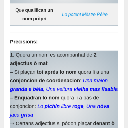
Que
qualifican un
Lo potent Mèstre Pèire
nom pròpri
Precisions:
1. Quora un nom es acompanhat de
2
adjectius ò mai
:
– Si plaçan
toi après lo nom
quora li a una
conjoncion de coordenacion
:
Una maion
granda e bèla
, Una veitura
vielha mas fisabla
–
Enquadran lo nom
quora li a pas de
conjoncion:
Lo
pichin
libre
roge
, Una
nòva
jaca
grisa
⇒ Certans adjectius si pòdon plaçar
denant ò