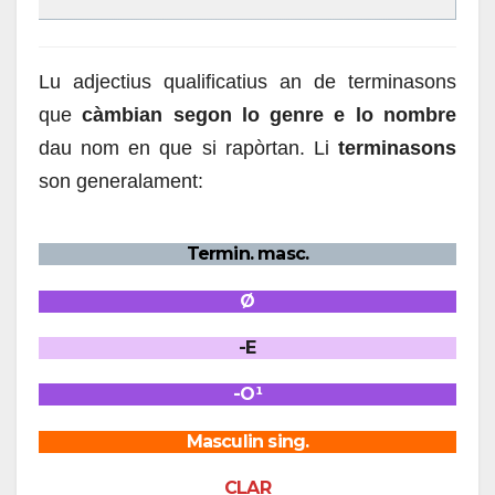
Lu adjectius qualificatius an de terminasons
que
càmbian segon lo genre e lo nombre
dau nom en que si rapòrtan. Li
terminasons
son generalament:
Termin. masc.
Ø
-E
-O¹
Masculin sing.
CLAR