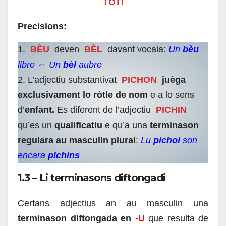
TOTI
Precisions:
1.
BÈU
deven
BÈL
davant vocala:
Un
bèu
libre ⇔ Un
bèl
aubre
2. L’adjectiu substantivat
PICHON
juèga
exclusivament lo ròtle de nom
e a lo sens
d’
enfant.
Es diferent de l’adjectiu
PICHIN
qu’es un
qualificatiu
e qu’a una
terminason
regulara au masculin plural
:
Lu
pichoi
son
encara
pichins
1.3 – Li terminasons diftongadi
Certans adjectius an au masculin una
terminason diftongada en
-U
que resulta de