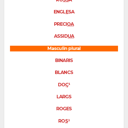
ENGL
E
SA
PRECI
OA
ASSID
UA
Masculin plural
BINARIS
BLANCS
DO
Ç
¹
LARGS
ROGES
RO
S
¹