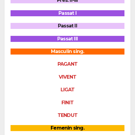
Pres. II-III
Passat I
Passat II
Passat III
Masculin sing.
PAGANT
VIVENT
LIGAT
FINIT
TENDUT
Femenin sing.