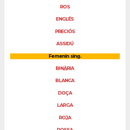
ROS
ENGLÉS
PRECIÓS
ASSIDÚ
Femenin sing.
BIN
À
RIA
BLANCA
DOÇA
LARGA
RO
J
A
RO
SS
A