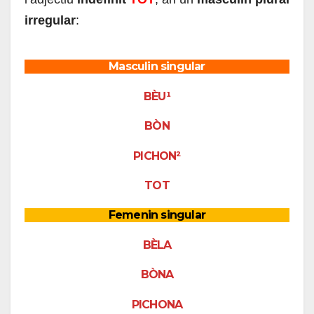
irregular
:
Masculin singular
BÈU¹
BÒN
PICHON²
TOT
Femenin singular
BÈLA
BÒNA
PICHONA