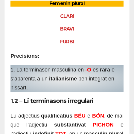
Femenin plural
CLARI
BRAVI
FURBI
Precisions:
1. La terminason masculina en
-O
es
rara
e
s’aparenta a un
italianisme
ben integrat en
nissart.
1.2 – Li terminasons irregulari
Lu adjectius
qualificatius
BÈU
e
BÒN
, de mai
que l’adjectiu
substantivat
PICHON
e
l’adjectiu
indefinit
TOT
, an un
masculin plural