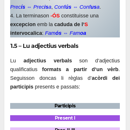
Prec
ís
⇔ Prec
is
a
,
Conf
ús
⇔ Conf
us
a
.
4. La terminason
-ÓS
constituisse una
excepcion
emb la
caduda de l’
S
intervocalica
:
Fam
ós
⇔ Fam
oa
1.5 – Lu adjectius verbals
Lu
adjectius verbals
son d’adjectius
qualificatius
formats a partir d’un vèrb
.
Seguisson doncas li règlas d’
acòrdi dei
participis
presents e passats:
Participis
Present I