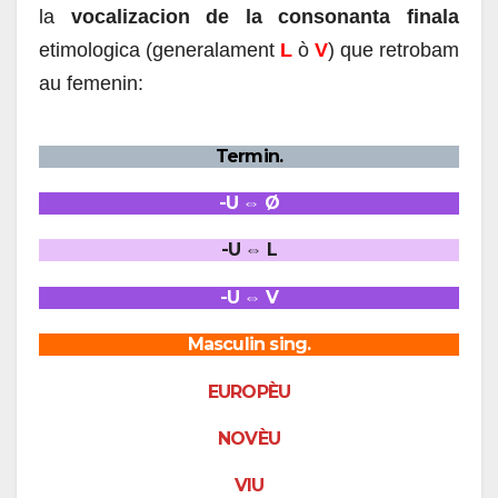
la
vocalizacion de la consonanta finala
etimologica (generalament
L
ò
V
) que retrobam
au femenin:
Termin.
-U ⇔ Ø
-U ⇔ L
-U ⇔ V
Masculin sing.
EUROPÈU
NOVÈU
VIU