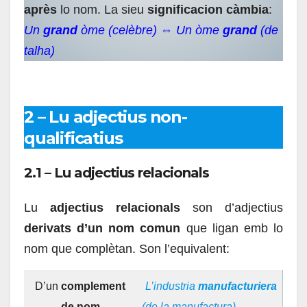
après
lo nom. La sieu
significacion càmbia
:
Un
grand
òme (celèbre) ⇔ Un òme
grand
(de
talha)
2 – Lu adjectius non-
qualificatius
2.1 – Lu adjectius relacionals
Lu
adjectius relacionals
son d’adjectius
derivats d’un nom comun
que ligan emb lo
nom que complètan. Son l’equivalent:
D’un
complement
L’industria
manufacturiera
de nom
(de la manufactura)