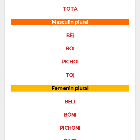
TOTA
Masculin plural
BÈ
I
BÒ
I
PICHO
I
TO
I
Femenin plural
BÈLI
BÒNI
PICHONI