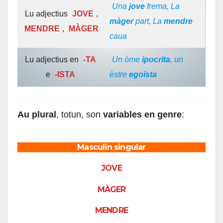
Una
jove
frema, La
Lu adjectius
JOVE
,
màger
part, La
mendre
MENDRE
,
MÀGER
caua
Lu adjectius en
-TA
Un òme
ipocrita
, un
e
-ISTA
èstre
egoïsta
Au plural
, totun, son
variables en genre
:
Masculin singular
JOVE
MÀGER
MENDRE