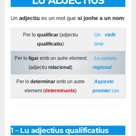
LU ADJECTIUS
Un
adjectiu
es un mot que
si jonhe a un nom
:
Per lo
qualificar
(adjectiu
Un
vielh
qualificatiu
)
òme
Per lo
ligar
emb un autre element
Lo conseu
(adjectiu
relacional
)
regional
Per lo
determinar
emb un autre
Aquesto
element (
determinants
)
promier
cas
1 – Lu adjectius qualificatius