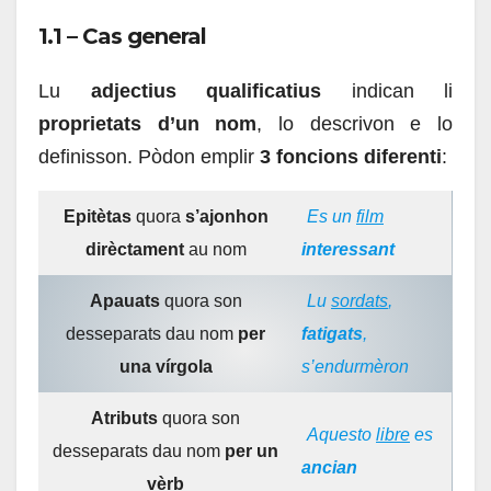
1.1 – Cas general
Lu
adjectius qualificatius
indican li
proprietats d’un nom
, lo descrivon e lo
definisson.
Pòdon emplir
3 foncions diferenti
:
Epitètas
quora
s’ajonhon
Es un
film
dirèctament
au nom
interessant
Apauats
quora son
Lu
sordats
,
desseparats dau nom
per
fatigats
,
una vírgola
s’endurmèron
Atributs
quora son
Aquesto
libre
es
desseparats dau nom
per un
ancian
vèrb