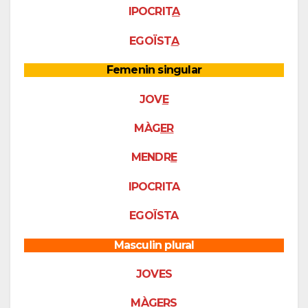
IPOCRIT
A
EGOÏST
A
Femenin singular
JOV
E
MÀG
ER
MENDR
E
IPOCRITA
EGOÏSTA
Masculin plural
JOVES
MÀGERS