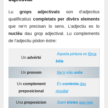
Lu
grops adjectivals
son d’adjectius
qualificatius
completats per divèrs elements
que ne’n precisan lo sens. L’adjectiu es lo
nuclèu
dau grop adjectival. Lu complements
de l’adjectiu pòdon èstre:
Aquela pintura es
fòrça
Un
advèrbi
bèla
Un
pronom
Ne’n
siáu
urós
Un
complement
Es
contenta
dau
preposicional
resultat
Una
proposicion
Siam
tristes
que non