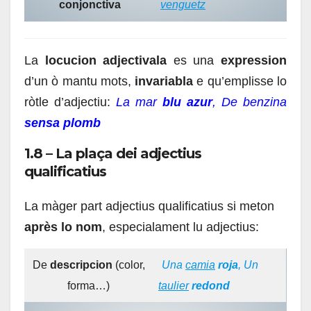
conjonctiva
venguetz
La
locucion adjectivala
es una
expression
d’un ò mantu mots,
invariabla
e qu’emplisse lo
ròtle d’adjectiu:
La mar
blu azur
, De benzina
sensa plomb
1.8 – La plaça dei adjectius
qualificatius
La màger part adjectius qualificatius si meton
après lo nom
, especialament lu adjectius:
De
descripcion
(color,
Una
camia
roja
, Un
forma…)
taulier
redond