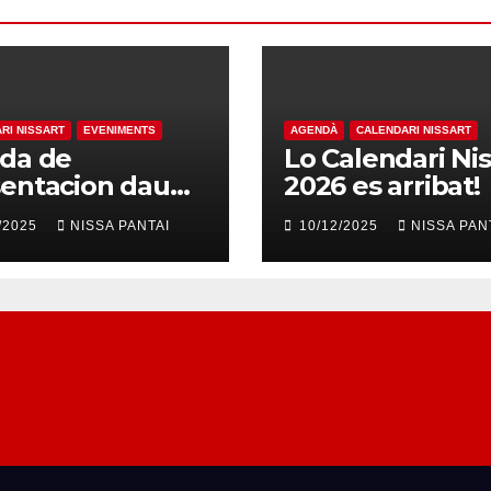
RI NISSART
EVENIMENTS
AGENDÀ
CALENDARI NISSART
ada de
Lo Calendari Nis
entacion dau
2026 es arribat!
ndari Nissart
/2025
NISSA PANTAI
10/12/2025
NISSA PAN
6