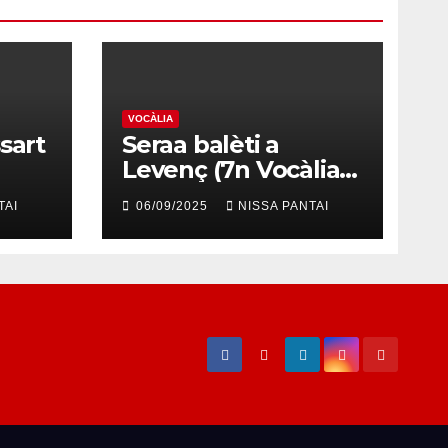
VOCÀLIA
sart
Seraa balèti a
Levenç (7n Vocàlia
dals Palhons)
TAI
06/09/2025
NISSA PANTAI