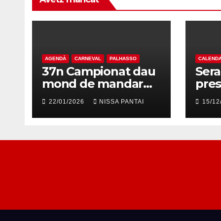
AGENDÀ
CARNEVAL
PALHASSO
CALENDA
37n Campionat dau
Ser
mond de mandar
pres
dau Palhasso
Cale
22/01/2026
NISSA PANTAI
15/12
202