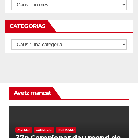
Archius
CATEGORIAS
Categorias
Avètz mancat
AGENDÀ
CARNEVAL
PALHASSO
37n Campionat dau mond de