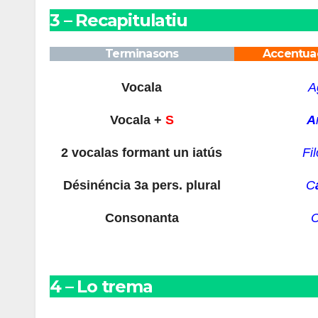
3
– Recapitulati
u
Terminasons
Accentuac
Vocala
A
Vocala +
S
A
2 vocalas formant un iatús
Fi
Désinéncia 3a pers. plural
C
Consonanta
C
4
– Lo trema