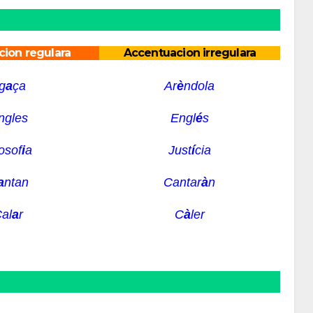
ion regulara
Accentuacion irregulara
g
a
ça
Ar
è
ndola
ngles
Engl
é
s
losof
i
a
Just
í
cia
a
ntan
Cantar
à
n
al
a
r
C
à
ler