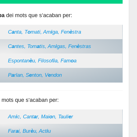
ba
dei mots que s’acaban per:
C
a
nta, T
o
mati, Am
i
ga, Fen
è
stra
C
a
ntes, Tom
a
tis, Am
i
gas, Fen
è
stras
Espontan
è
u, Filosof
i
a, Fam
o
a
P
a
rlan, S
e
nton, V
e
ndon
 mots que s’acaban per:
Am
i
c, Cant
a
r, Mai
o
n, Tauli
e
r
Far
a
i, Bur
è
u, Act
i
u