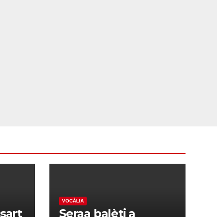
VOCÀLIA
sart
Seraa balèti a