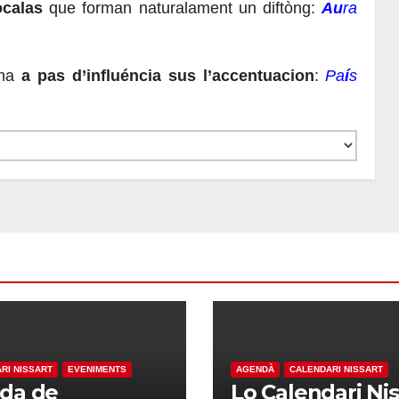
ocalas
que forman naturalament un diftòng:
Au
ra
ema
a pas d’influéncia sus l’accentuacion
:
Pa
í
s
RI NISSART
EVENIMENTS
AGENDÀ
CALENDARI NISSART
ada de
Lo Calendari Nis