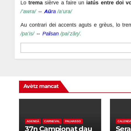
Lo
trema
sièrve a faire un
iatús entre doi v
/’awra/
⇔
Aü
ra
/a’ura/
Au contrari dei accents aguts e grèus, lo tr
/pa’is/
⇔
Pa
ï
san
/pai’zãŋ/.
Avètz mancat
AGENDÀ
CARNEVAL
PALHASSO
CALENDA
37n Campionat dau
Ser