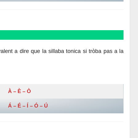
ent a dire que la sillaba tonica si tròba pas a la
À – È – Ò
Á
– É – Í
– Ó
– Ú