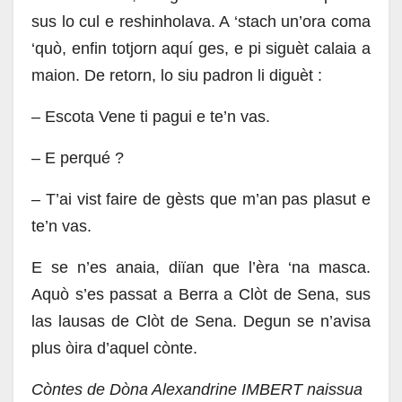
sus lo cul e reshinholava. A ‘stach un’ora coma
‘quò, enfin totjorn aquí ges, e pi siguèt calaia a
maion. De retorn, lo siu padron li diguèt :
– Escota Vene ti pagui e te’n vas.
– E perqué ?
– T’ai vist faire de gèsts que m’an pas plasut e
te’n vas.
E se n’es anaia, diïan que l’èra ‘na masca.
Aquò s’es passat a Berra a Clòt de Sena, sus
las lausas de Clòt de Sena. Degun se n’avisa
plus òira d’aquel cònte.
Còntes de Dòna Alexandrine IMBERT naissua