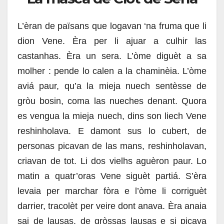
L’èran de païsans que logavan ‘na fruma que li
dion Vene. Èra per li ajuar a culhir las
castanhas. Èra un sera. L’òme diguèt a sa
molher : pende lo calen a la chaminèia. L’òme
aviá paur, qu’a la mieja nuech sentèsse de
gròu bosin, coma las nueches denant. Quora
es vengua la mieja nuech, dins son liech Vene
reshinholava. E damont sus lo cubert, de
personas picavan de las mans, reshinholavan,
criavan de tot. Li dos vielhs aguèron paur. Lo
matin a quatr’oras Vene siguèt partiá. S’èra
levaia per marchar fòra e l’òme li corriguèt
darrier, tracolèt per veire dont anava. Èra anaia
sai de lausas, de gròssas lausas e si picava