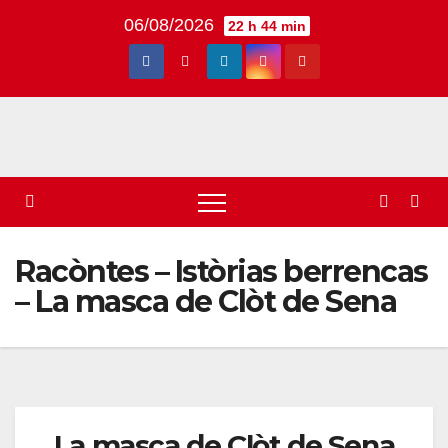
Skip
06/08/2026
22 h 44 min
to
content
Racòntes – Istòrias berrencas
– La masca de Clòt de Sena
La masca de Clòt de Sena