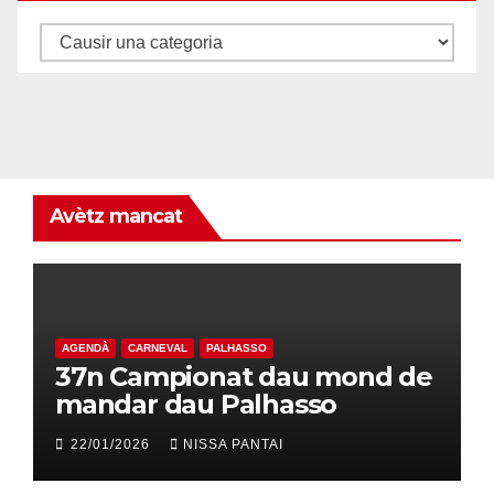
Categorias
Avètz mancat
AGENDÀ
CARNEVAL
PALHASSO
37n Campionat dau mond de
mandar dau Palhasso
22/01/2026
NISSA PANTAI