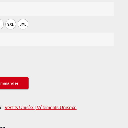
L
2XL
3XL
ommander
a :
Vestits Unisèx | Vêtements Unisexe
en