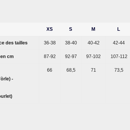
XS
S
M
L
e des tailles
36-38
38-40
40-42
42-44
e en cm
87-92
92-97
97-102
107-112
66
68,5
71
73,5
òrle) -
urlet)