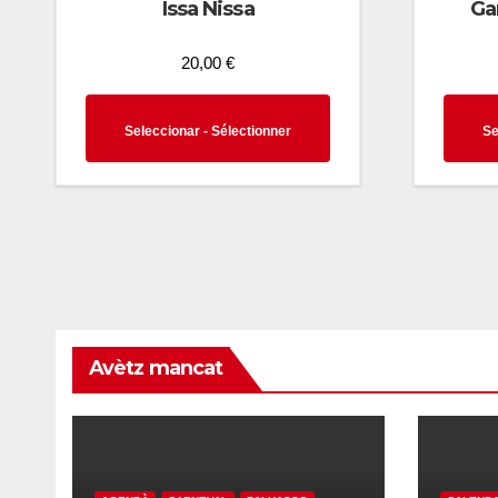
Issa Nissa
Ga
20,00
€
This
Seleccionar - Sélectionner
Se
product
has
multiple
variants.
The
options
may
Avètz mancat
be
chosen
on
the