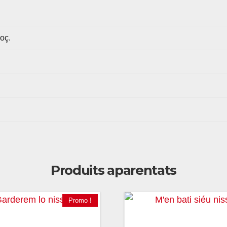
oç.
Produits aparentats
Promo !