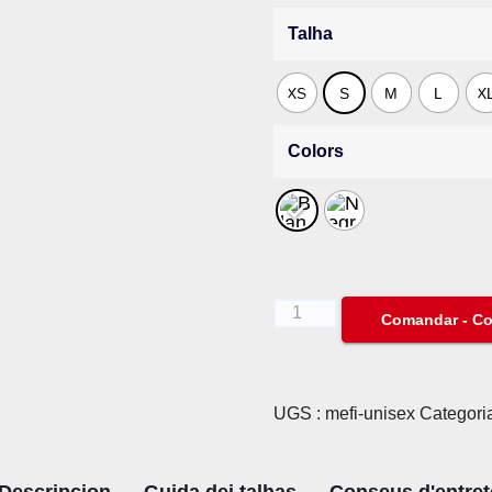
Talha
XS
S
M
L
X
Colors
Mèfi
Comandar - C
quantity
UGS :
mefi-unisex
Categori
Descripcion
Guida dei talhas
Conseus d'entret