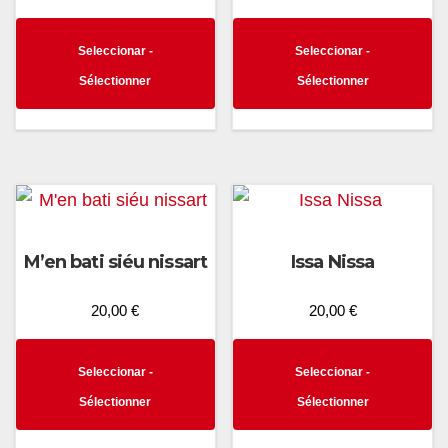
price
price
was:
is:
This
Th
20,00 €.
15,00 €.
Seleccionar -
Seleccionar -
product
p
Sélectionner
Sélectionner
has
h
multiple
mu
variants.
va
The
T
options
op
may
m
M’en bati siéu nissart
Issa Nissa
be
b
chosen
c
20,00
€
20,00
€
on
o
This
Th
the
th
Seleccionar -
Seleccionar -
product
p
product
p
Sélectionner
Sélectionner
has
h
page
p
multiple
mu