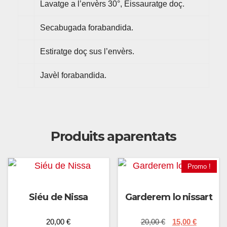
Lavatge a l’envèrs 30°, Eissauratge doç.
Secabugada forabandida.
Estiratge doç sus l’envèrs.
Javèl forabandida.
Produits aparentats
Promo !
Siéu de Nissa
Garderem lo nissart
Original
Current
20,00
€
20,00
€
15,00
€