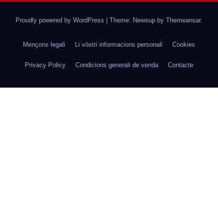
Proudly powered by WordPress
|
Theme: Newsup by
Themeansar
.
Mençons legali
Li vòstri informacions personali
Cookies
Privacy Policy
Condicions generali de venda
Contacte