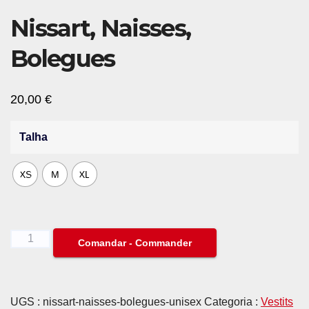
Nissart, Naisses,
Bolegues
20,00
€
Talha
XS
M
XL
Nissart,
Comandar - Commander
Naisses,
Bolegues
quantity
UGS :
nissart-naisses-bolegues-unisex
Categoria :
Vestits