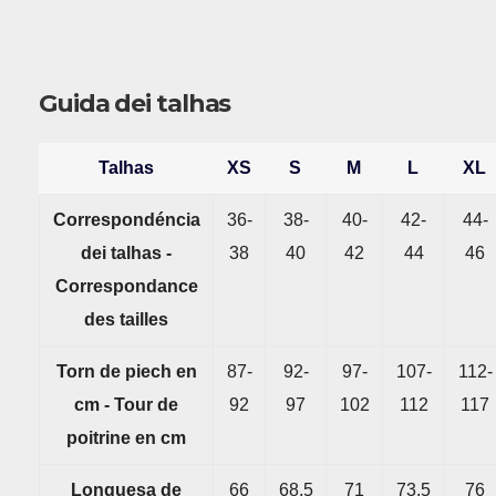
Guida dei talhas
Talhas
XS
S
M
L
XL
Correspondéncia
36-
38-
40-
42-
44-
dei talhas -
38
40
42
44
46
Correspondance
des tailles
Torn de piech en
87-
92-
97-
107-
112-
cm - Tour de
92
97
102
112
117
poitrine en cm
Longuesa de
66
68,5
71
73,5
76