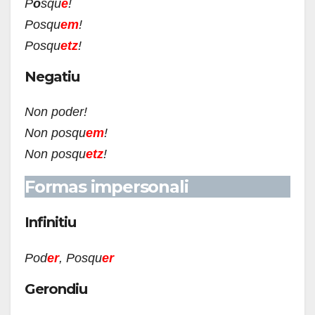
P
ò
squ
e
!
Posqu
em
!
Posqu
etz
!
Negatiu
Non poder!
Non posqu
em
!
Non posqu
etz
!
Formas impersonali
Infinitiu
Pod
er
, Posqu
er
Gerondiu