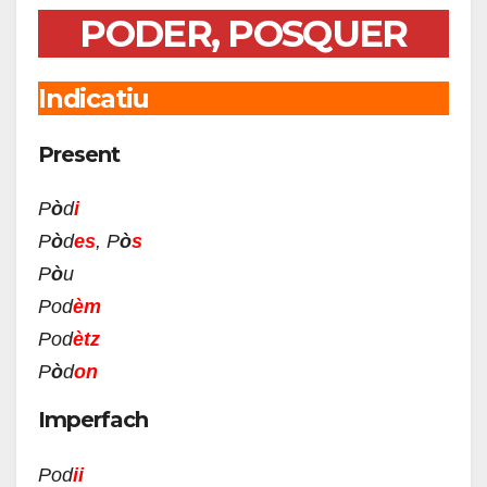
PODER, POSQUER
Indicatiu
Present
P
ò
d
i
P
ò
d
es
, P
ò
s
P
ò
u
Pod
èm
Pod
ètz
P
ò
d
on
Imperfach
Pod
ii