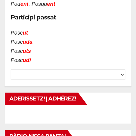
Pod
ent
, Posqu
ent
Participi passat
Posc
ut
Posc
uda
Posc
uts
Posc
udi
ADERISSETZ! | ADHÉREZ!