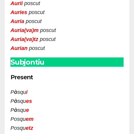
Aurii
poscut
Auries
poscut
Auria
poscut
Auria(va)m
poscut
Auria(va)tz
poscut
Aurian
poscut
Subjontiu
Present
P
ò
squ
i
P
ò
squ
es
P
ò
squ
e
Posqu
e
m
Posqu
e
tz