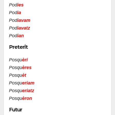
Pod
ies
Pod
ia
Pod
iavam
Pod
iavatz
Pod
ian
Preterit
Posqu
èri
Posqu
èr
es
Posqu
èt
Posqu
eriam
Posqu
eriatz
Posqu
èron
Futur