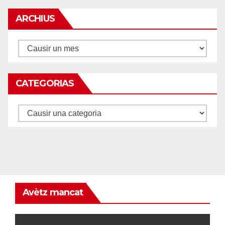
ARCHIUS
Archius
CATEGORIAS
Categorias
Avètz mancat