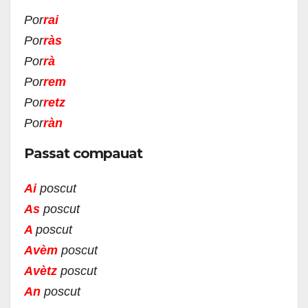
Por
rai
Por
rà
s
Por
rà
Por
re
m
Por
re
tz
Por
rà
n
Passat compauat
Ai
poscut
As
poscut
A
poscut
Avèm
poscut
Avètz
poscut
An
poscut