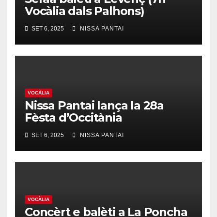
Vocàlia dals Palhons)
SET 6, 2025
NISSA PANTAI
VOCÀLIA
Nissa Pantai lança la 28a
Fèsta d’Occitània
SET 6, 2025
NISSA PANTAI
VOCÀLIA
Concèrt e balèti a La Poncha