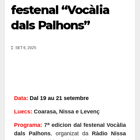
festenal “Vocàlia
dals Palhons”
SET 6, 2025
Data:
Dal 19 au 21 setembre
Luecs:
Coarasa, Nissa e Levenç
a
Programa:
7
edicion dal festenal Vocàlia
dals Palhons
, organizat da
Ràdio Nissa