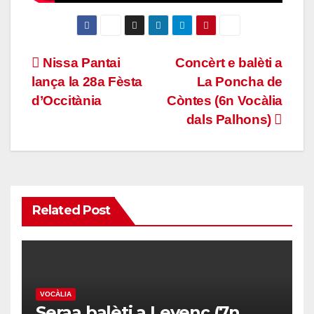
Navigacion
Nissa Pantai
Concèrt e balèti a
lança la 28a Fèsta
La Poncha de
dels
d’Occitània
Còntes (6n Vocàlia
articles
dals Palhons)
Related Post
VOCÀLIA
Seraa balèti a Levenç (7n