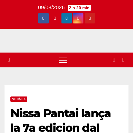
Skip
09/08/2026
2 h 20 min
to
content
VOCÀLIA
Nissa Pantai lança
la 7a edicion dal