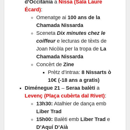
d’Occitània
a
Nissa (Sala Laure
Écard)
:
Omenatge ai
100 ans de la
Chamada Nissarda
Sceneta
Dix minutes chez le
coiffeur
e lecturas de tèxts de
Joan Nicòla per la tropa de
La
Chamada Nissarda
Concèrt de
Zine
Prètz d’intraa:
8 Nissarts ò
10€ (-18 ans a gratis)
Diménegue 21
–
Seraa balèti
a
Levenç (Plaça cubèrta dal Rivet)
:
13h30:
Atalhier de dança emb
Liber Trad
15h00:
Balèti emb
Liber Trad
e
D’Aquí D’Aià