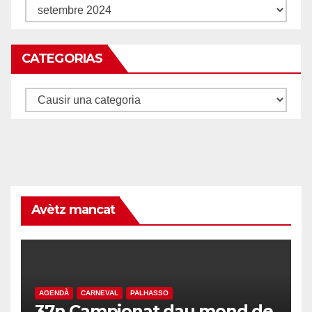
Archius
CATEGORIAS
Categorias
Avètz mancat
AGENDÀ
CARNEVAL
PALHASSO
37n Campionat dau mond de