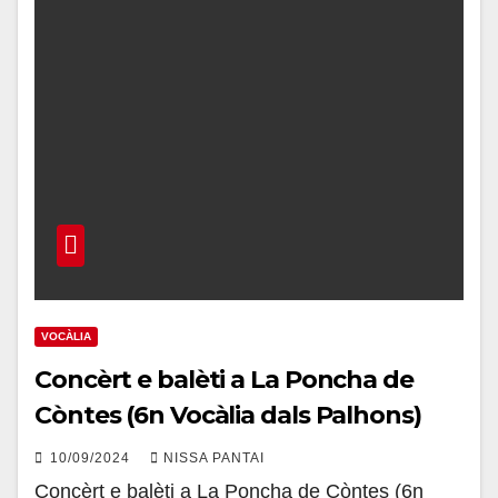
VOCÀLIA
Concèrt e balèti a La Poncha de
Còntes (6n Vocàlia dals Palhons)
10/09/2024
NISSA PANTAI
Concèrt e balèti a La Poncha de Còntes (6n