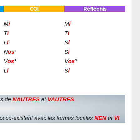
COI
Réfléchis
M
i
M
i
T
i
T
i
L
i
S
i
N
os
³
S
i
V
os
³
V
os
³
L
i
S
i
es de
NAUTRES
et
VAUTRES
es co-existent avec les formes locales
NEN
et
VI