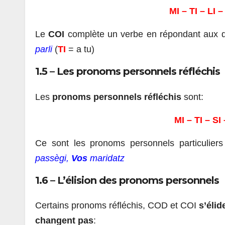
MI – TI – LI 
Le
COI
complète un verbe en répondant aux 
parli
(
TI
= a tu)
1.5 – Les pronoms personnels réfléchis
Les
pronoms personnels réfléchis
sont:
MI – TI – SI
Ce sont les pronoms personnels particulier
passègi,
Vos
maridatz
1.6 –
L’élision des pronoms personnels
Certains pronoms réfléchis, COD et COI
s’élid
changent pas
: