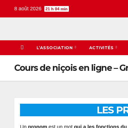
Skip
8 août 2026
21 h 04 min
to
content
L’ASSOCIATION
ACTIVITÉS
Cours de niçois en ligne –
LES 
Un
pronom
est un mot
qui a les fonctions d