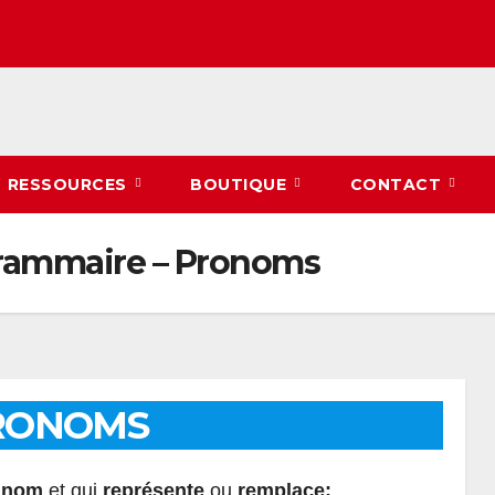
RESSOURCES
BOUTIQUE
CONTACT
 Grammaire – Pronoms
PRONOMS
u nom
et qui
représente
ou
remplace: