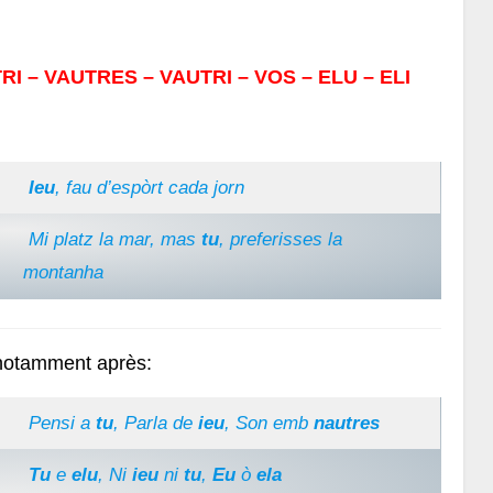
RI – VAUTRES – VAUTRI – VOS – ELU – ELI
Ieu
, fau d’espòrt cada jorn
Mi platz la mar, mas
tu
, preferisses la
montanha
 notamment après:
Pensi a
tu
, Parla de
ieu
, Son emb
nautres
Tu
e
elu
, Ni
ieu
ni
tu
,
Eu
ò
ela