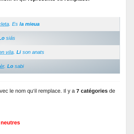
cleta
. Es
la mieua
Lo
siás
en vila
.
Li
son anats
èr
.
Lo
sabi
ec le nom qu’il remplace. Il y a
7 catégories
de
 neutres