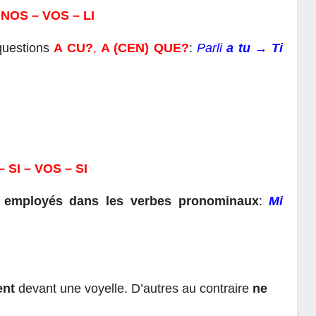
– NOS – VOS – LI
questions
A CU?
,
A (CEN) QUE?
:
Parli
a tu
→
Ti
 – SI – VOS – SI
s
employés dans les verbes pronominaux
:
Mi
ent
devant une voyelle. D’autres au contraire
ne