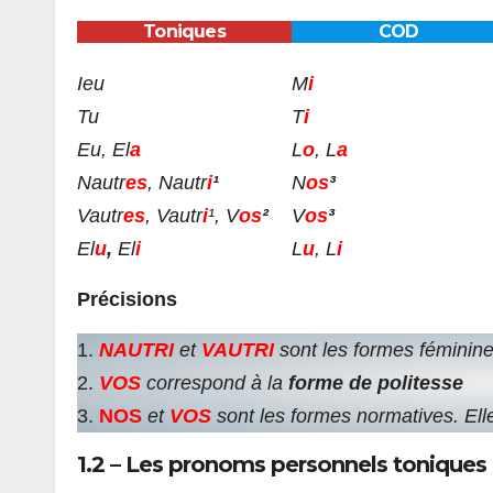
Toniques
COD
Ieu
M
i
T
u
T
i
Eu, El
a
L
o
, L
a
Nautr
es
, Nautr
i
¹
N
os
³
Vautr
es
, Vautr
i
¹, V
os
²
V
os
³
El
u
,
El
i
L
u
, L
i
Précisions
1.
NAUTRI
et
VAUTRI
sont les formes féminin
2.
VOS
correspond à la
forme de politesse
3.
NOS
et
VOS
sont les formes normatives. Ell
1.2 – Les pronoms personnels toniques