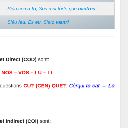
Siáu coma
tu
, Son mai fòrts que
nautres
Siáu
ieu
, Es
eu
, Siatz
vautri
t Direct (COD)
sont:
– NOS – VOS – LU – LI
 questions
CU?
(CEN) QUE?
:
Cèrqui
lo cat
→
Lo
 Indirect (COI)
sont: