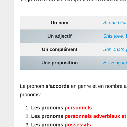
Un nom
Ai una
bici
Un adjectif
Siás
jove
.
Un complément
Son anats
Une proposition
Es vengut i
Le pronom
s’accorde
en genre et en nombre av
pronoms:
Les pronoms
personnels
Les pronoms
personnels adverbiaux et
Les pronoms
possessifs