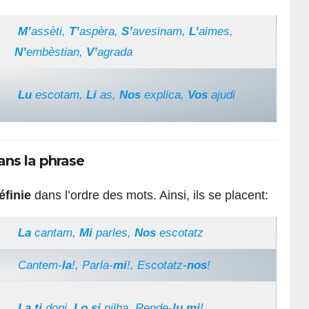
M’
assèti,
T’
aspèra,
S’
avesinam,
L’
aimes,
N’
embèstian,
V’
agrada
Lu
escotam,
Li
as,
Nos
explica,
Vos
ajudi
ans la phrase
éfinie
dans l’ordre des mots. Ainsi, ils se placent:
La
cantam,
Mi
parles,
Nos
escotatz
Cantem-
la
!, Parla-
mi
!, Escotatz-
nos
!
La ti
doni,
Lo si
pilha, Rende-
lu mi
!