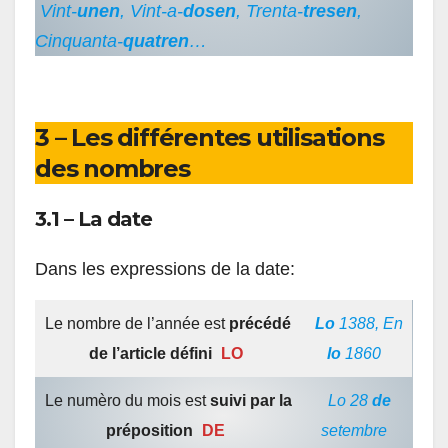
Vint-
unen
, Vint-a-
dosen
, Trenta-
tresen
,
Cinquanta-
quatren
…
3 – Les différentes utilisations
des nombres
3.1 – La date
Dans les expressions de la date:
Le nombre de l’année est
précédé
Lo
1388, En
de l’article défini
LO
lo
1860
Le numèro du mois est
suivi par la
Lo 28
de
préposition
DE
setembre