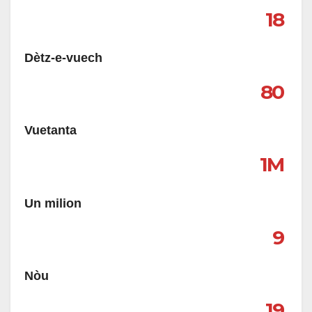
18
Dètz-e-vuech
80
Vuetanta
1M
Un milion
9
Nòu
19