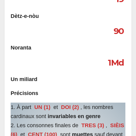
Dètz-e-nòu
90
Noranta
1Md
Un miliard
Précisions
1. À part
UN (1)
et
DOI (2)
, les nombres
cardinaux sont
invariables en genre
2. Les consonnes finales de
TRES (3)
,
SIÈIS
(6)
et
CENT (100)
sont
muettes
sauf devant