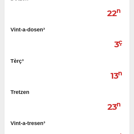
n
22
Vint-a-dosen³
ç
3
Tèrç³
n
13
Tretzen
n
23
Vint-a-tresen³