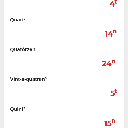
t
4
Quart³
n
14
Quatòrzen
n
24
Vint-a-quatren³
t
5
Quint³
n
15