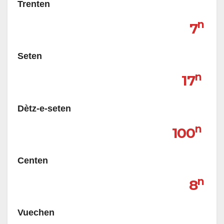
Trenten
n
7
Seten
n
17
Dètz-e-seten
n
100
Centen
n
8
Vuechen