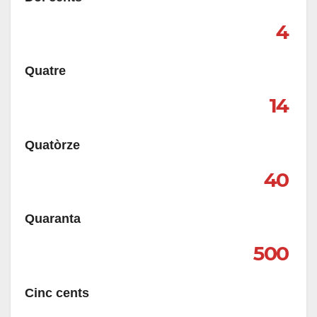
4
Quatre
14
Quatòrze
40
Quaranta
500
Cinc cents