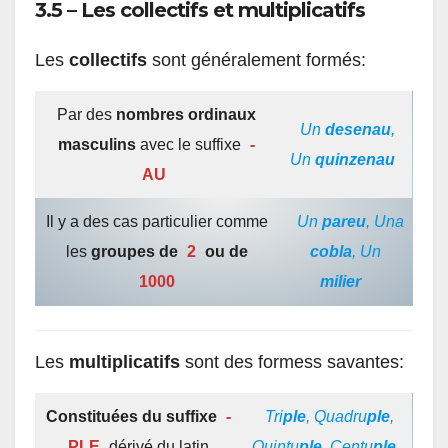
3.5 – Les collectifs et multiplicatifs
Les
collectifs
sont généralement formés:
Par des
nombres ordinaux
Un
desenau
,
masculins
avec le suffixe
-
Un
quinzenau
AU
Il y a des cas particulier comme
Un
pareu
, Una
les
groupes de
2
ou de
cobla
, Un
1000
milier
Les
multiplicatifs
sont des formess savantes:
Constituées du suffixe
-
Tri
ple
, Quadru
ple
,
PLE
dérivé du latin
Quintu
ple
, Centu
ple