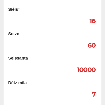
Sièis²
16
Setze
60
Seissanta
10000
Dètz mila
7