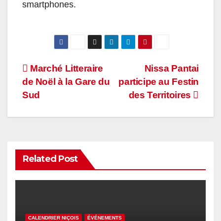
smartphones.
Navigation
Marché Litteraire
Nissa Pantai
de Noël à la Gare du
participe au Festin
de
Sud
des Territoires
l’article
Related Post
CALENDRIER NIÇOIS
ÉVÉNEMENTS