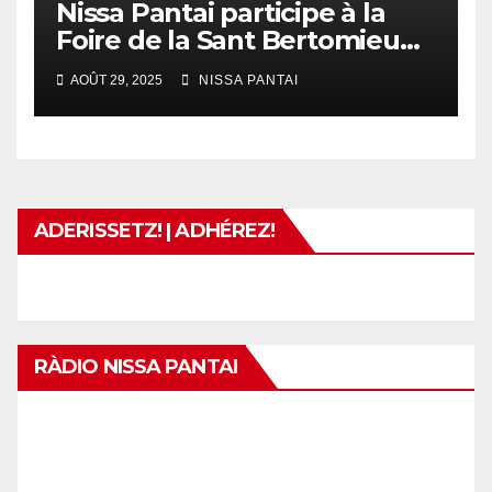
Nissa Pantai participe à la
Foire de la Sant Bertomieu
(Fête de l’Agriculture
AOÛT 29, 2025
NISSA PANTAI
Urbaine)
ADERISSETZ! | ADHÉREZ!
RÀDIO NISSA PANTAI