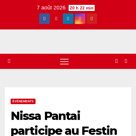
Skip
7 août 2026
20 h 22 min
to
content
ÉVÉNEMENTS
Nissa Pantai
participe au Festin