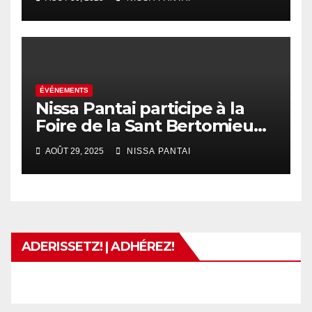
quartiers » !
ÉVÉNEMENTS
Nissa Pantai participe à la
Foire de la Sant Bertomieu
(Fête de l’Agriculture
AOÛT 29, 2025
NISSA PANTAI
Urbaine)
ADERISSETZ! | ADHÉREZ!