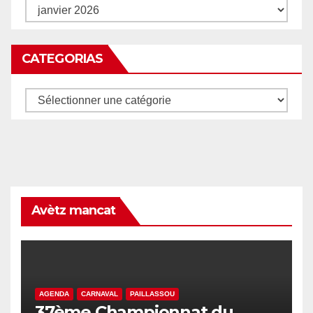
Archives
CATEGORIAS
Categorias
Avètz mancat
AGENDA
CARNAVAL
PAILLASSOU
37ème Championnat du