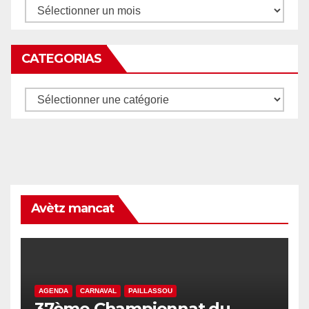
Archives
CATEGORIAS
Categorias
Avètz mancat
AGENDA
CARNAVAL
PAILLASSOU
37ème Championnat du