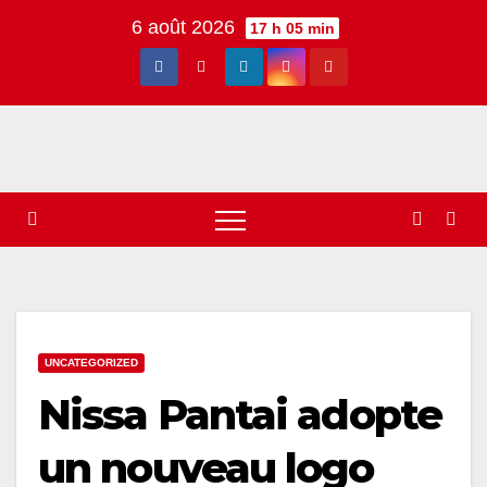
Skip
6 août 2026
17 h 05 min
to
content
UNCATEGORIZED
Nissa Pantai adopte
un nouveau logo