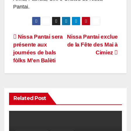
Pantai.
Navigation
Nissa Pantai sera
Nissa Pantai exclue
présente aux
de la Fête des Mai à
de
journées de bals
Cimiez
l’article
fòlks M’en Balèti
Related Post