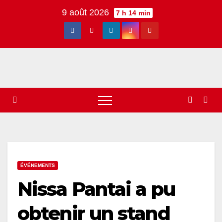
Skip
9 août 2026
7 h 14 min
to
content
ÉVÉNEMENTS
Nissa Pantai a pu
obtenir un stand